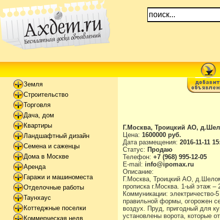
Земля
Строительство
Торговля
Дача, дом
Квартиры
Г.Москва, Троицкий АО, д.Ше
Цена:
1600000 руб.
Ландшафтный дизайн
Дата размещения:
2016-11-11 15
Семена и саженцы
Статус:
Продаю
Дома в Москве
Телефон:
+7 (968) 995-12-05
E-mail:
info@ipomax.ru
Аренда
Описание:
Гаражи и машиноместа
Г.Москва, Троицкий АО, д.Шело
прописка г.Москва. 1-ый этаж –
Отделочные работы
Коммуникации: электричество-5 
Таунхаус
правильной формы, огорожен се
Коттеджные поселки
воздух. Пруд, пригодный для ку
установлены ворота, которые о
Коммерческая недв