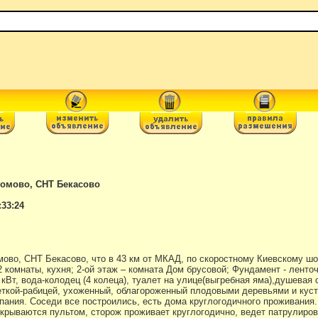
ломово, СНТ Бекасово
:33:24
мово, СНТ Бекасово, что в 43 км от МКАД, по скоростному Киевскому шо
 2 комнаты, кухня; 2-ой этаж – комната Дом брусовой; Фундамент - лент
кВт, вода-колодец (4 колеца), туалет на улице(выгребная яма),душевая с
ткой-рабицей, ухоженный, облагороженный плодовыми деревьями и куст
пания. Соседи все построились, есть дома круглогодичного проживания.
ткрываются пультом, сторож проживает круглогодично, ведет патрулиро