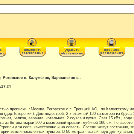
у, Роговское п. Калужское, Варшавское ш.
:37:24
стью прописки, г.Москва, Роговское с.п. Троицкий АО., по Калужскому 
 (дер.Тетеренки ). Дом недострой, 2-х этажный 130 кв.метров из бруса 1
 комнат, балкон, веранда, котельная, 2 с/узла и кухня. Свет 15 кВт., вод
а из бетона марки 300 и мраморной крошки глубиной 180 см. По высоте по
троили для себя, качественно и на совесть. Соседи живут постоянно, зи
егории земли населённых пунктов. В 50 метрах чистый пруд для купания