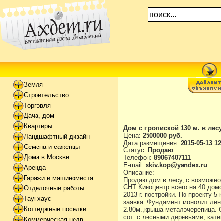
Земля
Строительство
Торговля
Дача, дом
Квартиры
Дом с пропиской 130 м. в лес
Цена:
2500000 руб.
Ландшафтный дизайн
Дата размещения:
2015-05-13 12
Семена и саженцы
Статус:
Продаю
Дома в Москве
Телефон:
89067407111
E-mail:
skiv.kop@yandex.ru
Аренда
Описание:
Гаражи и машиноместа
Продаю дом в лесу, с возможно
СНТ Киноцентр всего на 40 домов
Отделочные работы
2013 г. постройки. По проекту 5
Таунхаус
заявка. Фундамент монолит лент
Коттеджные поселки
2.80м.,крыша металочерепица. С
сот. с лесными деревьями, кат
Коммерческая недв