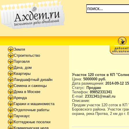
Земля
Строительство
Торговля
Дача, дом
Квартиры
Участок 120 соток в КП "Солн
Цена:
5000000 руб.
Ландшафтный дизайн
Дата размещения:
2014-09-12 15
Семена и саженцы
Статус:
Продаю
Дома в Москве
Телефон:
89852331341
E-mail:
2331341@mail.ru
Аренда
Описание:
Гаражи и машиноместа
Продам участок 120 соток в КП
Боровского района. Участок гра
Отделочные работы
охрана, река Протва, 2 км до г.
Таунхаус
Коттеджные поселки
Коммерческая недв