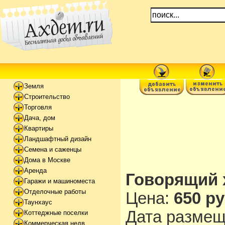
Земля
Строительство
Торговля
Дача, дом
Квартиры
Ландшафтный дизайн
Семена и саженцы
Дома в Москве
Аренда
Говорящий 
Гаражи и машиноместа
Отделочные работы
Цена:
650 ру
Таунхаус
Дата разме
Коттеджные поселки
Коммерческая недв