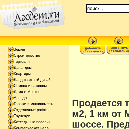
Земля
Строительство
Торговля
Дача, дом
Квартиры
Ландшафтный дизайн
Семена и саженцы
Дома в Москве
Аренда
Продается т
Гаражи и машиноместа
Отделочные работы
м2, 1 км от
Таунхаус
шоссе. Пре
Коттеджные поселки
Коммерческая недв