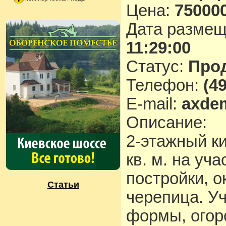
Цена:
750000
Дата разме
11:29:00
Статус:
Про
Телефон:
(4
E-mail:
axde
Описание:
2-этажный к
кв. м. на уча
постройки, о
Статьи
черепица. У
формы, огор