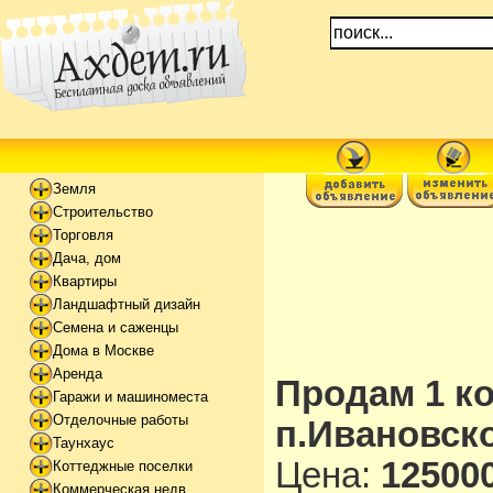
Земля
Строительство
Торговля
Дача, дом
Квартиры
Ландшафтный дизайн
Семена и саженцы
Дома в Москве
Аренда
Продам 1 к
Гаражи и машиноместа
Отделочные работы
п.Ивановск
Таунхаус
Цена:
125000
Коттеджные поселки
Коммерческая недв