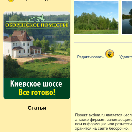
Редактировать
Удали
Статьи
Проект axdem.ru является бес
а также фирмам, занимающимс
вам информацию или разместит
хранится на сайте бессрочно.