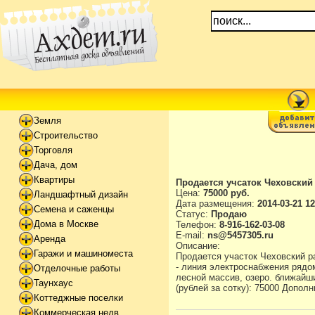
Земля
Строительство
Торговля
Дача, дом
Квартиры
Продается учсаток Чеховский 
Цена:
75000 руб.
Ландшафтный дизайн
Дата размещения:
2014-03-21 12
Семена и саженцы
Статус:
Продаю
Дома в Москве
Телефон:
8-916-162-03-08
E-mail:
ns@5457305.ru
Аренда
Описание:
Гаражи и машиноместа
Продается участок Чеховский р
- линия электроснабжения рядом
Отделочные работы
лесной массив, озеро. ближайш
Таунхаус
(рублей за сотку): 75000 Допол
Коттеджные поселки
Коммерческая недв