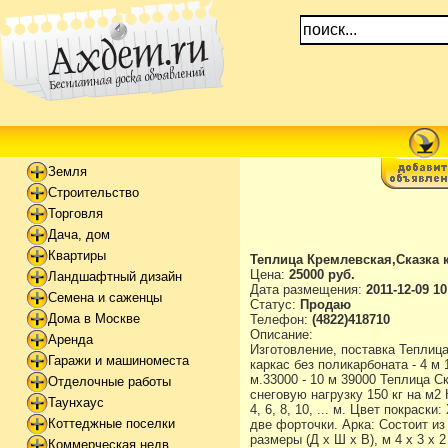
Земля
Строительство
Торговля
Дача, дом
Квартиры
Теплица Кремлевская,Сказка к
Цена:
25000 руб.
Ландшафтный дизайн
Дата размещения:
2011-12-09 10
Семена и саженцы
Статус:
Продаю
Дома в Москве
Телефон:
(4822)418710
Описание:
Аренда
Изготовление, поставка Теплица
Гаражи и машиноместа
каркас без поликарбоната - 4 м 
м.33000 - 10 м 39000 Теплица Ск
Отделочные работы
снеговую нагрузку 150 кг на м2
Таунхаус
4, 6, 8, 10, ... м. Цвет покрас
Коттеджные поселки
две форточки. Арка: Состоит из
размеры (Д х Ш х В), м 4 x 3 x 
Коммерческая недв