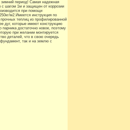
в зимний период! Самая надежная
ы с шагом 1м и защищен от коррозии
роизводится при помощи
250кг/м2.Имеется инструкция по
х прочных теплиц из профилированной
ее дуг, которые имеют конструкцию
о парника достаточно новое, поэтому
оторую при желании монтируется
тво деталей, что в свою очередь
 фундамент, так и на землю с