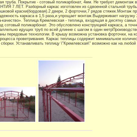
ая труба. Покрытие - сотовый поликарбонат, 4мм. Не требует демонтаж 
АНТИЯ 7 ЛЕТ. Разборный каркас изготовлен из сдвоенной стальной труб
шковой краски(бордовая).2 двери, 2 форточки,7 рядов стяжек.Монтаж п
адежность каркаса в 1,5 раза,и упрощает монтаж.Выдерживает нагрузку 
а-качество». Теплица Кремлевская - теплица, входящая в десятку самы
д сотовый поликарбонат. Это обусловлено конструкцией каркаса, а точн
араллельно идущих труб по всей длинне с шагом в один метрПроизводств
аны передовые технологии. В крышу возможна установка форточки, на к
роцесса проветривания. Каркас теплицы содержит минимальное количес
сборки. Устанавливать теплицу \"Кремлевская\" возможно как на любой