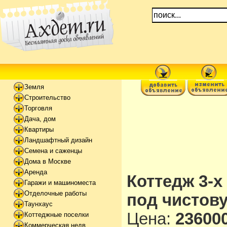
Земля
Строительство
Торговля
Дача, дом
Квартиры
Ландшафтный дизайн
Семена и саженцы
Дома в Москве
Аренда
Коттедж 3-х
Гаражи и машиноместа
Отделочные работы
под чистов
Таунхаус
Цена:
236000
Коттеджные поселки
Коммерческая недв