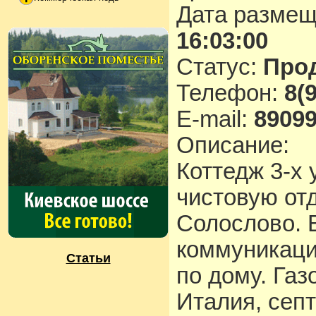
Дата разме
16:03:00
Статус:
Про
Телефон:
8(
E-mail:
8909
Описание:
Коттедж 3-х 
чистовую отд
Солослово. 
коммуникаци
Статьи
по дому. Газ
Италия, сеп