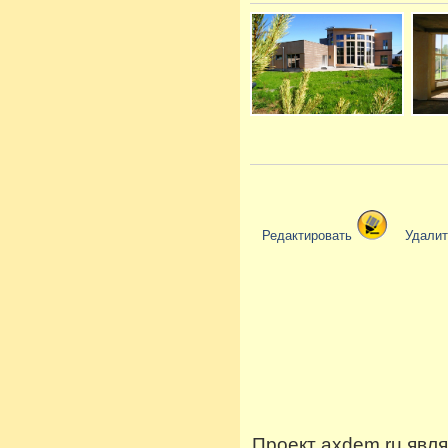
Редактировать
Удали
Проект axdem.ru явл