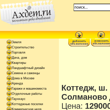
Земля
Строительство
Торговля
Дача, дом
Квартиры
Ландшафтный дизайн
Семена и саженцы
Дома в Москве
Аренда
Коттедж, ш. 
Гаражи и машиноместа
Отделочные работы
Солманово 
Таунхаус
Цена:
129000
Коттеджные поселки
Коммерческая недв