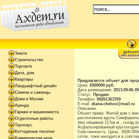
Земля
Строительство
Торговля
Дача, дом
Квартиры
Предлагается объект для про
Цена:
6500000 руб.
Ландшафтный дизайн
Дата размещения:
2013-09-06 05
Семена и саженцы
Статус:
Продаю
Дома в Москве
Телефон:
89261363769
E-mail:
diana-chehov@mail.ru
Аренда
Описание:
Гаражи и машиноместа
Объект права: Жилой дом с маг
расположена вдоль Симферопольс
Отделочные работы
(без обшивки) 217кв.м., склад 
Таунхаус
Асфальтированный круглогодичн
Коттеджные поселки
Собственность. Цена ; 6500.000
соток, тоже находится в собстве
Коммерческая недв