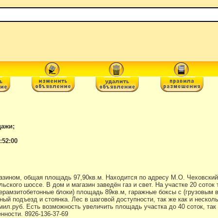
дажи;
:52:00
азином, общая площадь 97,90кв.м. Находится по адресу М.О. Чеховский
кого шоссе. В дом и магазин заведён газ и свет. На участке 20 соток т
(керамзитобетонные блоки) площадь 89кв.м, гаражные боксы с (грузовым
ый подъезд и стоянка. Лес в шаговой доступности, так же как и нескол
мил.руб. Есть возможность увеличить площадь участка до 40 соток, так
нности. 8926-136-37-69