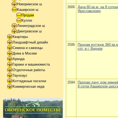
Новорижское ш
2606
Дача 60 кв.м. на 8 сотка
Каширское ш
Ярославскому
Продам
Куплю
Ленинградское ш
Дмитровское ш
Квартиры
Ландшафтный дизайн
2595
Продам коттедж 360 кв.м
Семена и саженцы
сот. в г. Видное
Дома в Москве
Аренда
Гаражи и машиноместа
Отделочные работы
Таунхаус
Коттеджные поселки
2594
Продаю дачу дом зимний
8 соток Каширское шосс
Коммерческая недв