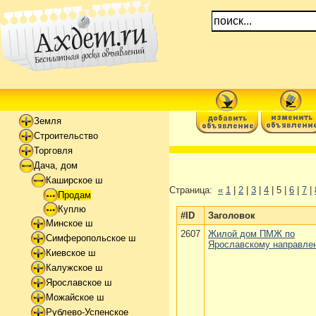
Земля
Строительство
Торговля
Дача, дом
Каширское ш
Страница:
«
1
|
2
|
3
|
4
| 5 |
6
|
7
|
Продам
Куплю
#ID
Заголовок
Минское ш
2607
Жилой дом ПМЖ по
Симферопольское ш
Ярославскому направле
Киевское ш
Калужское ш
Ярославское ш
Можайское ш
Рублево-Успенское