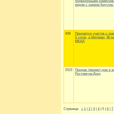
подведёнными коммуник
рядом с озером Круглое.
439
Продается участок с до
5 соток, д.Митяево, 90 к
МКАД
2523
Продаю (меняю) дом и зе
Ростове-на-Дону
Страница:
«
1
|
2
|
3
|
4
| 5 |
6
|
7