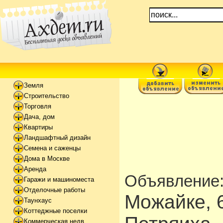
Земля
Строительство
Торговля
Дача, дом
Квартиры
Ландшафтный дизайн
Семена и саженцы
Дома в Москве
Аренда
Объявление
Гаражи и машиноместа
Отделочные работы
Можайке, 6
Таунхаус
Коттеджные поселки
Коммерческая недв