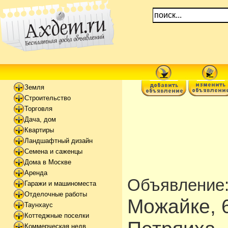
Земля
Строительство
Торговля
Дача, дом
Квартиры
Ландшафтный дизайн
Семена и саженцы
Дома в Москве
Аренда
Объявление
Гаражи и машиноместа
Отделочные работы
Можайке, 6
Таунхаус
Коттеджные поселки
Коммерческая недв