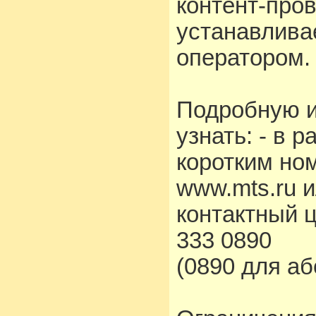
контент-про
устанавлива
оператором.
Подробную 
узнать: - в 
коротким но
www.mts.ru 
контактный 
333 0890
(0890 для а