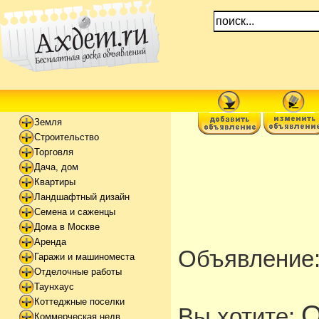
Земля
Строительство
Торговля
Дача, дом
Квартиры
Ландшафтный дизайн
Семена и саженцы
Дома в Москве
Аренда
Объявление
Гаражи и машиноместа
Отделочные работы
Таунхаус
Коттеджные поселки
О
Вы хотите:
Коммерческая недв