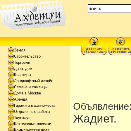
Земля
Строительство
Торговля
Дача, дом
Квартиры
Ландшафтный дизайн
Семена и саженцы
Дома в Москве
Аренда
Объявление
Гаражи и машиноместа
Отделочные работы
Жадиет.
Таунхаус
Коттеджные поселки
Коммерческая недв