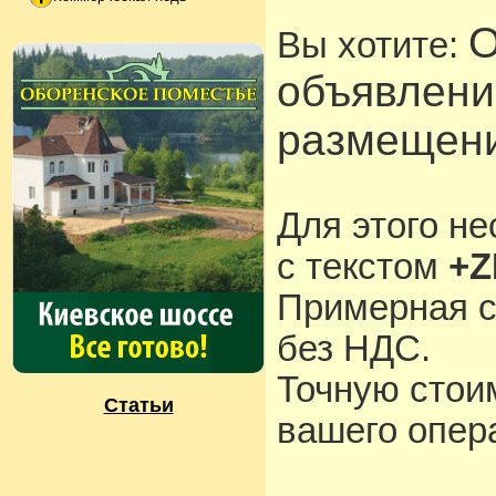
О
Вы хотите:
объявлени
размещени
Для этого н
с текстом
+Z
Примерная с
без НДС.
Точную стои
Статьи
вашего опера