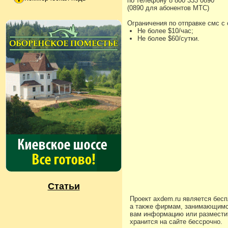
по телефону 8 800 333 0890
(0890 для абонентов МТС)
Ограничения по отправке смс с
Не более $10/час;
Не более $60/сутки.
Статьи
Проект axdem.ru является бес
а также фирмам, занимающимс
вам информацию или разместит
хранится на сайте бессрочно.