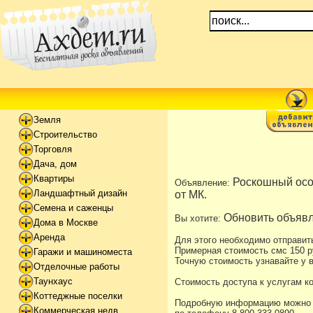
Земля
Строительство
Торговля
Дача, дом
Квартиры
Роскошный осо
Объявление:
Ландшафтный дизайн
от МК.
Семена и саженцы
Обновить объявл
Вы хотите:
Дома в Москве
Аренда
Для этого необходимо отправит
Примерная стоимость смс 150 р
Гаражи и машиноместа
Точную стоимость узнавайте у в
Отделочные работы
Таунхаус
Стоимость доступа к услугам к
Коттеджные поселки
Подробную информацию можно уз
Коммерческая недв