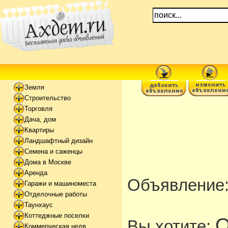
Земля
Строительство
Торговля
Дача, дом
Квартиры
Ландшафтный дизайн
Семена и саженцы
Дома в Москве
Аренда
Объявление
Гаражи и машиноместа
Отделочные работы
Таунхаус
Коттеджные поселки
О
Вы хотите:
Коммерческая недв