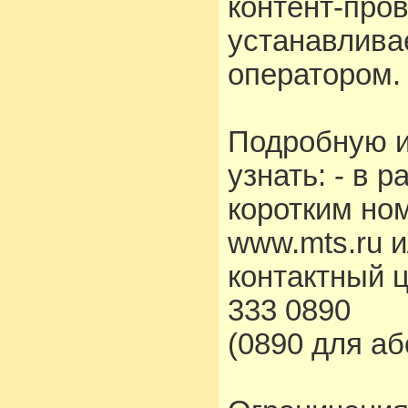
контент-про
устанавлива
оператором.
Подробную 
узнать: - в 
коротким но
www.mts.ru 
контактный 
333 0890
(0890 для а