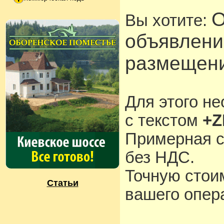
О
Вы хотите:
объявлени
размещени
Для этого н
с текстом
+Z
Примерная с
без НДС.
Точную стои
Статьи
вашего опера