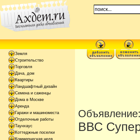
Земля
Строительство
Торговля
Дача, дом
Квартиры
Ландшафтный дизайн
Семена и саженцы
Дома в Москве
Аренда
Объявление
Гаражи и машиноместа
Отделочные работы
ВВС Супер
Таунхаус
Коттеджные поселки
Коммерческая недв