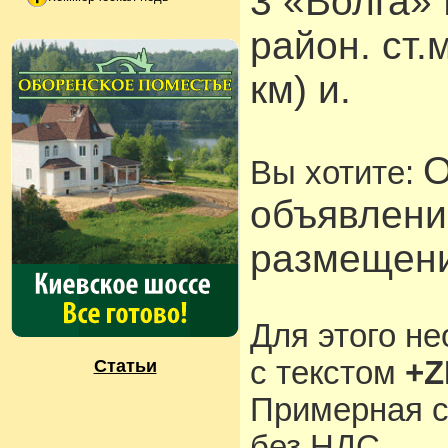
3 «Волга»
район. ст.
км) и.
О
Вы хотите:
объявлени
размещени
Для этого н
с текстом
+Z
Статьи
Примерная с
без НДС.