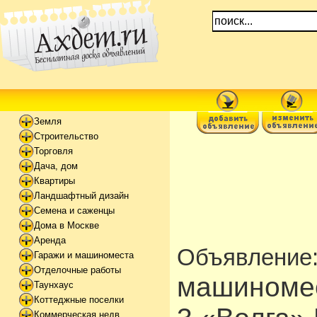
Земля
Строительство
Торговля
Дача, дом
Квартиры
Ландшафтный дизайн
Семена и саженцы
Дома в Москве
Аренда
Объявление
Гаражи и машиноместа
Отделочные работы
машиномес
Таунхаус
Коттеджные поселки
Коммерческая недв