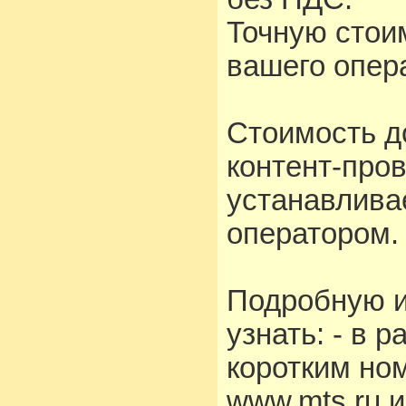
Точную стои
вашего опера
Стоимость д
контент-про
устанавлива
оператором.
Подробную 
узнать: - в 
коротким но
www.mts.ru 