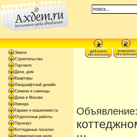
Земля
Строительство
Торговля
Дача, дом
Квартиры
Ландшафтный дизайн
Семена и саженцы
Дома в Москве
Аренда
Объявление
Гаражи и машиноместа
Отделочные работы
коттеджно
Таунхаус
Коттеджные поселки
Коммерческая недв