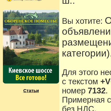
ш..
О
Вы хотите:
объявлени
размещени
категории)
Для этого н
с текстом
+V
номер
7132
.
Статьи
Примерная с
без НДС.