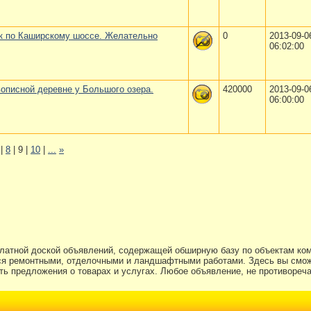
к по Каширскому шоссе. Желательно
0
2013-09-0
06:02:00
вописной деревне у Большого озера.
420000
2013-09-0
06:00:00
|
8
| 9 |
10
|
...
»
платной доской объявлений, содержащей обширную базу по объектам ко
я ремонтными, отделочными и ландшафтными работами. Здесь вы смож
ь предложения о товарах и услугах. Любое объявление, не противоре