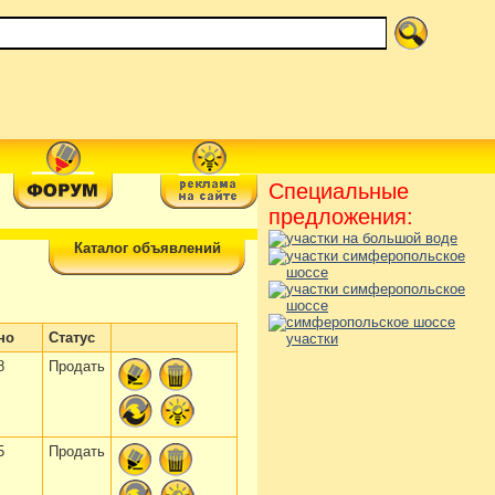
Специальные
предложения:
Каталог объявлений
но
Статус
8
Продать
5
Продать