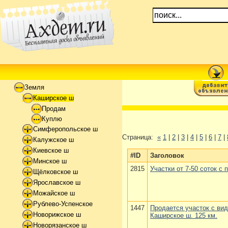
Земля
Каширское ш
Продам
Куплю
Симферопольское ш
Страница:
«
1
|
2
|
3
|
4
|
5
|
6
|
7
|
Калужское ш
Киевское ш
#ID
Заголовок
Минское ш
2815
Участки от 7-50 соток с
Щёлковское ш
Ярославское ш
Можайское ш
Рублево-Успенское
1447
Продается участок с вид
Новорижское ш
Каширское ш. 125 км.
Новорязанское ш