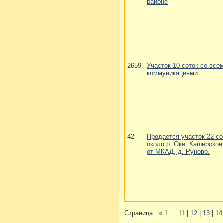
районе
2659
Участок 10 соток со все
коммуникациями
42
Продается участок 22 с
около р. Оки. Каширское
от МКАД, д. Руново.
Страница:
«
1
… 11 |
12
|
13
|
14