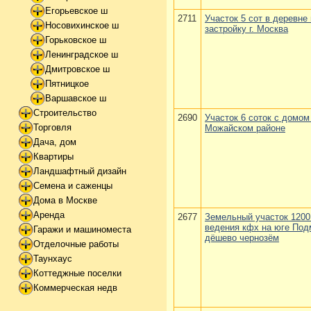
Егорьевское ш
2711
Участок 5 сот в деревне
Носовихинское ш
застройку г. Москва
Горьковское ш
Ленинградское ш
Дмитровское ш
Пятницкое
Варшавское ш
Строительство
2690
Участок 6 соток с домом
Торговля
Можайском районе
Дача, дом
Квартиры
Ландшафтный дизайн
Семена и саженцы
Дома в Москве
Аренда
2677
Земельный участок 1200
ведения кфх на юге Под
Гаражи и машиноместа
дёшево чернозём
Отделочные работы
Таунхаус
Коттеджные поселки
Коммерческая недв