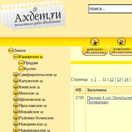
Земля
Каширское ш
Продам
Куплю
Симферопольское ш
Страница:
«
1
… 11 |
12
|
13
|
14
|
Калужское ш
Киевское ш
#ID
Заголовок
Минское ш
2720
Продаю 4 сот Подольский
Щёлковское ш
Поливаново
Ярославское ш
Можайское ш
Рублево-Успенское
Новорижское ш
Новорязанское ш