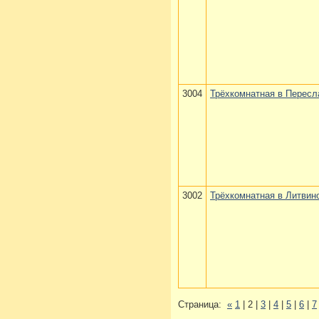
3004
Трёхкомнатная в Пересл
3002
Трёхкомнатная в Литвин
Страница:
«
1
| 2 |
3
|
4
|
5
|
6
|
7