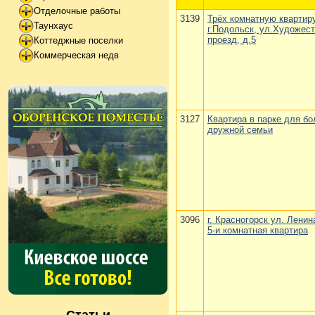
Отделочные работы
3139
Трёх комнатную квартир
Таунхаус
г.Подольск, ул.Художес
проезд, д.5
Коттеджные поселки
Коммерческая недв
3127
Квартира в парке для б
дружной семьи
3096
г. Красногорск ул. Ленина
5-и комнатная квартира