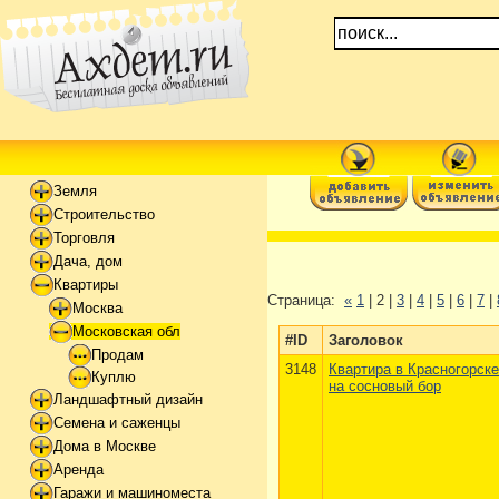
Земля
Строительство
Торговля
Дача, дом
Квартиры
Страница:
«
1
| 2 |
3
|
4
|
5
|
6
|
7
|
Москва
Московская обл
#ID
Заголовок
Продам
3148
Квартира в Красногорске
Куплю
на сосновый бор
Ландшафтный дизайн
Семена и саженцы
Дома в Москве
Аренда
Гаражи и машиноместа